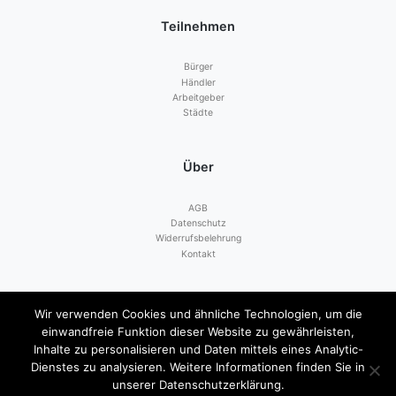
Teilnehmen
Bürger
Händler
Arbeitgeber
Städte
Über
AGB
Datenschutz
Widerrufsbelehrung
Kontakt
Zahlen mit
Wir verwenden Cookies und ähnliche Technologien, um die
einwandfreie Funktion dieser Website zu gewährleisten,
Inhalte zu personalisieren und Daten mittels eines Analytic-
Dienstes zu analysieren. Weitere Informationen finden Sie in
unserer Datenschutzerklärung.